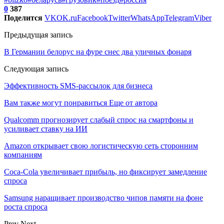
0
387
Поделится
VK
OK.ru
Facebook
Twitter
WhatsApp
Telegram
Viber
Предыдущая запись
В Германии белорус на фуре снес два уличных фонаря
Следующая запись
Эффективность SMS-рассылок для бизнеса
Вам также могут понравиться
Еще от автора
Qualcomm прогнозирует слабый спрос на смартфоны и
усиливает ставку на ИИ
Amazon открывает свою логистическую сеть сторонним
компаниям
Coca-Cola увеличивает прибыль, но фиксирует замедление
спроса
Samsung наращивает производство чипов памяти на фоне
роста спроса
Prev
Next