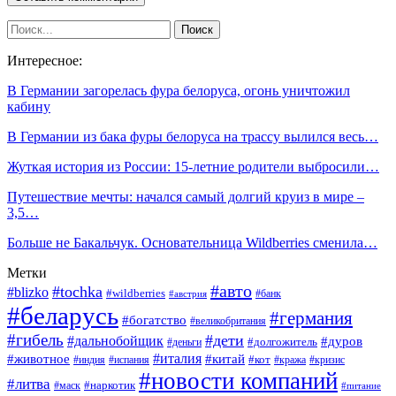
Интересное:
В Германии загорелась фура белоруса, огонь уничтожил
кабину
В Германии из бака фуры белоруса на трассу вылился весь…
Жуткая история из России: 15-летние родители выбросили…
Путешествие мечты: начался самый долгий круиз в мире –
3,5…
Больше не Бакальчук. Основательница Wildberries сменила…
Метки
#авто
#tochka
#blizko
#wildberries
#банк
#австрия
#беларусь
#германия
#богатство
#великобритания
#гибель
#дети
#дальнобойщик
#дуров
#долгожитель
#деньги
#италия
#животное
#китай
#кот
#индия
#испания
#кража
#кризис
#новости компаний
#литва
#наркотик
#маск
#питание