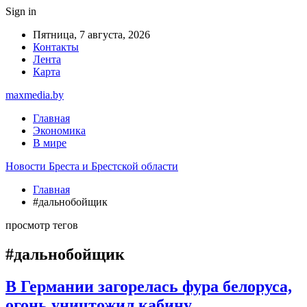
Sign in
Пятница, 7 августа, 2026
Контакты
Лента
Карта
maxmedia.by
Главная
Экономика
В мире
Новости Бреста и Брестской области
Главная
#дальнобойщик
просмотр тегов
#дальнобойщик
В Германии загорелась фура белоруса,
огонь уничтожил кабину