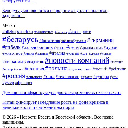
белорусскими…
Белорус, уклонявшийся на родине от уплаты налогов,
задержан…
Метки
#авто
#tochka
#blizko
#wildberries
#банк
#австрия
#беларусь
#германия
#богатство
#великобритания
#гибель
#дети
#дальнобойщик
#дуров
#долгожитель
#деньги
#италия
#животное
#китай
#кот
#индия
#испания
#кража
#кризис
#новости компаний
#литва
#наркотик
#маск
#питание
#польша
#полиция
#рейтинг
#путешествие
#пьяный
#пожар
#поиск
#россия
#сша
#технологии
#турция
#сигарета
#трамп
#угон
#умер
#франция
Домашняя инфраструктура для электромобиля: с чего начать
Китай фиксирует замедление роста на фоне кризиса в
недвижимости и снижения экспорта
© 2026 - Новости Бреста и Брестской области. Все права
защищены.
Любое копирование материалов с нашего ресурса разрешается