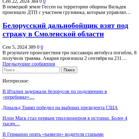
Сен 22, 2024
384
0
0
В немецкой земле Гессен на территории общины Вильдек
произошло ДТП с участием грузовика, которым управлял…
Белорусский дальнобойщик взят под
стражу в Смоленской области
Сен 5, 2024
389
0
0
В результате происшествия три пассажира автобуса погибли, 8
получили травмы. Авария произошла 2 сентября на 231…
Предыдущие сообщения
Интересное:
В Италии задержали белорусов по подозрению в
«перебивке»…
Дональд Трамп победил на выборах президента США
Илон Маск стал первым триллионером в истории. Более 4
тысяч…
В Германии опять «развели» водителя старыми