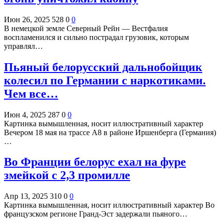
Июн 26, 2025
528
0
0
В немецкой земле Северный Рейн — Вестфалия
воспламенился и сильно пострадал грузовик, которым
управлял…
Пьяный белорусский дальнобойщик
колесил по Германии с наркотиками.
Чем все…
Июн 4, 2025
287
0
0
Картинка вымышленная, носит иллюстративный характер
Вечером 18 мая на трассе A8 в районе Иршенберга (Германия)
…
Во Франции белорус ехал на фуре
змейкой с 2,3 промилле
Апр 13, 2025
310
0
0
Картинка вымышленная, носит иллюстративный характер Во
французском регионе Гранд-Эст задержали пьяного…