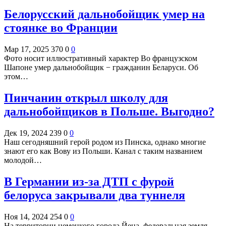
Белорусский дальнобойщик умер на
стоянке во Франции
Мар 17, 2025
370
0
0
Фото носит иллюстративный характер Во французском
Шапоне умер дальнобойщик − гражданин Беларуси. Об
этом…
Пинчанин открыл школу для
дальнобойщиков в Польше. Выгодно?
Дек 19, 2024
239
0
0
Наш сегодняшний герой родом из Пинска, однако многие
знают его как Вову из Польши. Канал с таким названием
молодой…
В Германии из-за ДТП с фурой
белоруса закрывали два туннеля
Ноя 14, 2024
254
0
0
На территории немецкого города Йена, федеральная земля