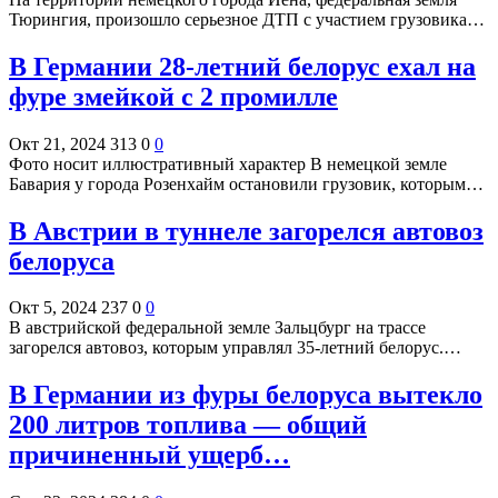
Тюрингия, произошло серьезное ДТП с участием грузовика…
В Германии 28-летний белорус ехал на
фуре змейкой с 2 промилле
Окт 21, 2024
313
0
0
Фото носит иллюстративный характер В немецкой земле
Бавария у города Розенхайм остановили грузовик, которым…
В Австрии в туннеле загорелся автовоз
белоруса
Окт 5, 2024
237
0
0
В австрийской федеральной земле Зальцбург на трассе
загорелся автовоз, которым управлял 35-летний белорус.…
В Германии из фуры белоруса вытекло
200 литров топлива — общий
причиненный ущерб…