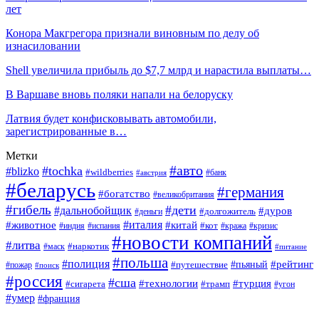
лет
Конора Макгрегора признали виновным по делу об
изнасиловании
Shell увеличила прибыль до $7,7 млрд и нарастила выплаты…
В Варшаве вновь поляки напали на белоруску
Латвия будет конфисковывать автомобили,
зарегистрированные в…
Метки
#авто
#tochka
#blizko
#wildberries
#банк
#австрия
#беларусь
#германия
#богатство
#великобритания
#гибель
#дети
#дальнобойщик
#дуров
#долгожитель
#деньги
#италия
#животное
#китай
#кот
#индия
#испания
#кража
#кризис
#новости компаний
#литва
#наркотик
#маск
#питание
#польша
#полиция
#рейтинг
#путешествие
#пьяный
#пожар
#поиск
#россия
#сша
#технологии
#турция
#сигарета
#трамп
#угон
#умер
#франция