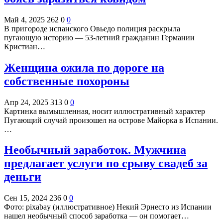
Май 4, 2025
262
0
0
В пригороде испанского Овьедо полиция раскрыла
пугающую историю — 53-летний гражданин Германии
Кристиан…
Женщина ожила по дороге на
собственные похороны
Апр 24, 2025
313
0
0
Картинка вымышленная, носит иллюстративный характер
Пугающий случай произошел на острове Майорка в Испании.
…
Необычный заработок. Мужчина
предлагает услуги по срыву свадеб за
деньги
Сен 15, 2024
236
0
0
Фото: pixabay (иллюстративное) Некий Эрнесто из Испании
нашел необычный способ заработка — он помогает…