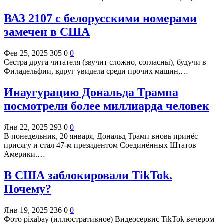
ВАЗ 2107 с белорусскими номерами
замечен в США
Фев 25, 2025
305
0
0
Сестра друга читателя (звучит сложно, согласны), будучи в
Филадельфии, вдруг увидела среди прочих машин,…
Инаугурацию Дональда Трампа
посмотрели более миллиарда человек
Янв 22, 2025
293
0
0
В понедельник, 20 января, Дональд Трамп вновь принёс
присягу и стал 47-м президентом Соединённых Штатов
Америки.…
В США заблокировали TikTok.
Почему?
Янв 19, 2025
236
0
0
Фото pixabay (иллюстративное) Видеосервис TikTok вечером