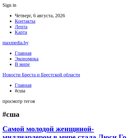
Sign in
Четверг, 6 августа, 2026
Контакты
Лента
Карта
maxmedia.by
Главная
Экономика
В мире
Новости Бреста и Брестской области
Главная
#сша
просмотр тегов
#сша
Самой молодой женщиной-
миллиардером в мире стала Люси Го.