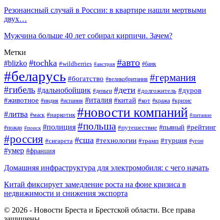
Резонансный случай в России: в квартире нашли мертвыми
двух…
Мужчина больше 40 лет собирал кирпичи. Зачем?
Метки
#авто
#tochka
#blizko
#wildberries
#банк
#австрия
#беларусь
#германия
#богатство
#великобритания
#гибель
#дети
#дальнобойщик
#дуров
#долгожитель
#деньги
#италия
#животное
#китай
#кот
#индия
#испания
#кража
#кризис
#новости компаний
#литва
#наркотик
#маск
#питание
#польша
#полиция
#рейтинг
#путешествие
#пьяный
#пожар
#поиск
#россия
#сша
#технологии
#турция
#сигарета
#трамп
#угон
#умер
#франция
Домашняя инфраструктура для электромобиля: с чего начать
Китай фиксирует замедление роста на фоне кризиса в
недвижимости и снижения экспорта
© 2026 - Новости Бреста и Брестской области. Все права
защищены.