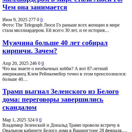
Чем она занимается
Июн 9, 2025
277
0
0
Фото: The Telegraph Люси Го раньше всех женщин в мире
стала миллиардером. Ей всего 30 лет, и ее история…
Мужчина больше 40 лет собирал
кирпичи. Зачем?
Апр 20, 2025
246
0
0
Что вы знаете о необычных хобби? А вот 87-летний
американец Клем Рейнкемейер точно в этом преисполнился:
больше 40…
Трамп выгнал Зеленского из Белого
дома: переговоры завершились
скандалом
Мар 1, 2025
324
0
0
Владимир Зеленский и Дональд Трамп провели встречу в
Овальном кабинете Белого дома в Вашингтоне 28 февраля.…