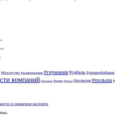
м…
а…
…
#германия
#гибель
#дальнобойщик
#богатство
#великобритания
сти компаний
#польша
#полиция
#
#пожар
#питание
#поиск
мости и снижения экспорта
щены.