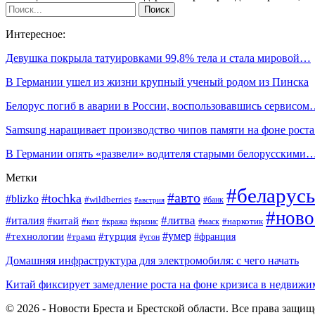
Интересное:
Девушка покрыла татуировками 99,8% тела и стала мировой…
В Германии ушел из жизни крупный ученый родом из Пинска
Белорус погиб в аварии в России, воспользовавшись сервисо
Samsung наращивает производство чипов памяти на фоне рост
В Германии опять «развели» водителя старыми белорусскими
Метки
#беларусь
#авто
#tochka
#blizko
#wildberries
#банк
#австрия
#ново
#италия
#литва
#китай
#кот
#наркотик
#кража
#кризис
#маск
#умер
#технологии
#турция
#франция
#трамп
#угон
Домашняя инфраструктура для электромобиля: с чего начать
Китай фиксирует замедление роста на фоне кризиса в недвижи
© 2026 - Новости Бреста и Брестской области. Все права защи