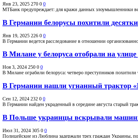
Янв 23, 2025
270
0
0
МТБанк предупреждает: для кражи данных злоумышленники в
В Германии белорусы похитили десятки
Янв 19, 2025
226
0
0
В Германии ведется расследование в отношении организованно
В Милане у белоруса отобрали на улице
Ноя 3, 2024
250
0
0
В Милане ограбили белоруса: четверо преступников похитили 
В Германии нашли угнанный трактор «Б
Сен 12, 2024
232
0
0
В Германии найден украденный в середине августа старый тр
В Польше украинцы вскрывали машины
Июл 31, 2024
305
0
0
Полицейские из Люблина задержали трех граждан Украины, п