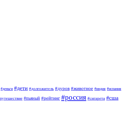
#дети
#дуров
#животное
#долгожитель
#деньги
#индия
#испания
#россия
#сша
#рейтинг
путешествие
#пьяный
#сигарета