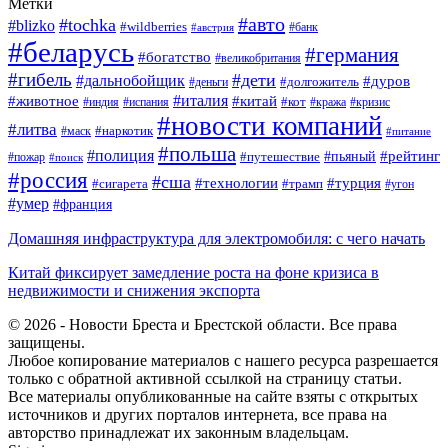
Метки
#авто
#tochka
#blizko
#wildberries
#банк
#австрия
#беларусь
#германия
#богатство
#великобритания
#гибель
#дети
#дальнобойщик
#дуров
#долгожитель
#деньги
#италия
#животное
#китай
#кот
#индия
#испания
#кража
#кризис
#новости компаний
#литва
#наркотик
#маск
#питание
#польша
#полиция
#рейтинг
#путешествие
#пьяный
#пожар
#поиск
#россия
#сша
#технологии
#турция
#сигарета
#трамп
#угон
#умер
#франция
Домашняя инфраструктура для электромобиля: с чего начать
Китай фиксирует замедление роста на фоне кризиса в
недвижимости и снижения экспорта
© 2026 - Новости Бреста и Брестской области. Все права
защищены.
Любое копирование материалов с нашего ресурса разрешается
только с обратной активной ссылкой на страницу статьи.
Все материалы опубликованные на сайте взяты с открытых
источников и других порталов интернета, все права на
авторство принадлежат их законным владельцам.