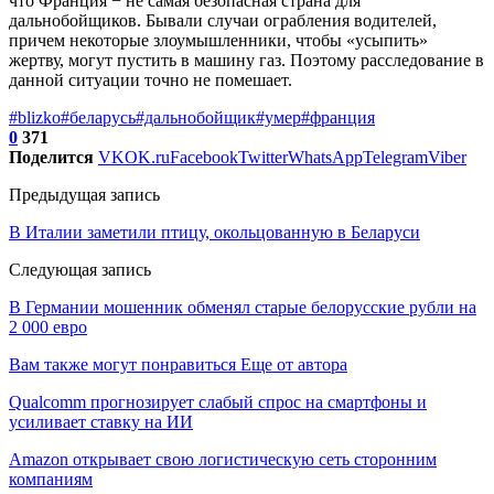
что Франция − не самая безопасная страна для
дальнобойщиков. Бывали случаи ограбления водителей,
причем некоторые злоумышленники, чтобы «усыпить»
жертву, могут пустить в машину газ. Поэтому расследование в
данной ситуации точно не помешает.
#blizko
#беларусь
#дальнобойщик
#умер
#франция
0
371
Поделится
VK
OK.ru
Facebook
Twitter
WhatsApp
Telegram
Viber
Предыдущая запись
В Италии заметили птицу, окольцованную в Беларуси
Следующая запись
В Германии мошенник обменял старые белорусские рубли на
2 000 евро
Вам также могут понравиться
Еще от автора
Qualcomm прогнозирует слабый спрос на смартфоны и
усиливает ставку на ИИ
Amazon открывает свою логистическую сеть сторонним
компаниям