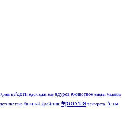
#дети
#дуров
#животное
#долгожитель
#деньги
#индия
#испания
#россия
#сша
#рейтинг
путешествие
#пьяный
#сигарета