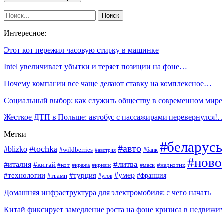
Интересное:
Этот кот пережил часовую стирку в машинке
Intel увеличивает убытки и теряет позиции на фоне…
Почему компании все чаще делают ставку на комплексное…
Социальный выбор: как служить обществу в современном мире
Жесткое ДТП в Польше: автобус с пассажирами перевернулся!
Метки
#беларусь
#авто
#tochka
#blizko
#wildberries
#банк
#австрия
#ново
#италия
#литва
#китай
#кот
#наркотик
#кража
#кризис
#маск
#умер
#технологии
#турция
#франция
#трамп
#угон
Домашняя инфраструктура для электромобиля: с чего начать
Китай фиксирует замедление роста на фоне кризиса в недвижи