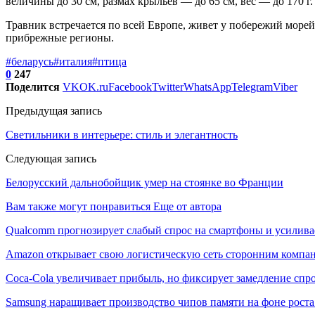
величины до 30 см, размах крыльев — до 65 см, вес — до 170 г.
Травник встречается по всей Европе, живет у побережий морей
прибрежные регионы.
#беларусь
#италия
#птица
0
247
Поделится
VK
OK.ru
Facebook
Twitter
WhatsApp
Telegram
Viber
Предыдущая запись
Светильники в интерьере: стиль и элегантность
Следующая запись
Белорусский дальнобойщик умер на стоянке во Франции
Вам также могут понравиться
Еще от автора
Qualcomm прогнозирует слабый спрос на смартфоны и усилива
Amazon открывает свою логистическую сеть сторонним компа
Coca-Cola увеличивает прибыль, но фиксирует замедление спр
Samsung наращивает производство чипов памяти на фоне роста