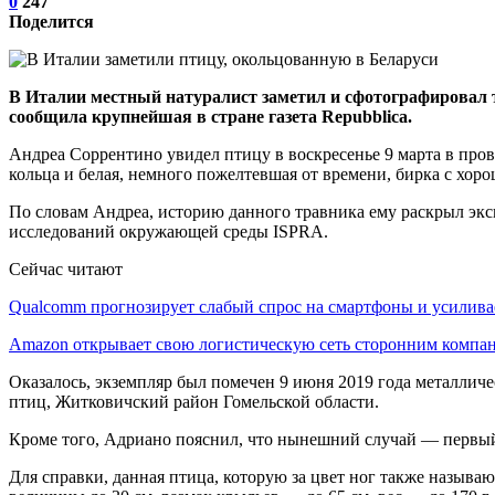
0
247
Поделится
В Италии местный натуралист заметил и сфотографировал тра
сообщила крупнейшая в стране газета Repubblica.
Андреа Соррентино увидел птицу в воскресенье 9 марта в про
кольца и белая, немного пожелтевшая от времени, бирка с хор
По словам Андреа, историю данного травника ему раскрыл эк
исследований окружающей среды ISPRA.
Сейчас читают
Qualcomm прогнозирует слабый спрос на смартфоны и усилив
Amazon открывает свою логистическую сеть сторонним компа
Оказалось, экземпляр был помечен 9 июня 2019 года металлич
птиц, Житковичский район Гомельской области.
Кроме того, Адриано пояснил, что нынешний случай — первый
Для справки, данная птица, которую за цвет ног также называю