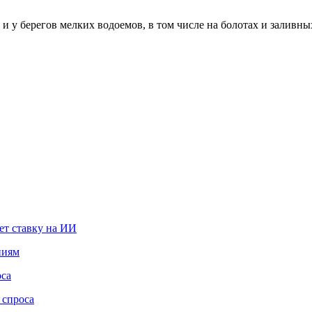
 и у берегов мелких водоемов, в том числе на болотах и заливн
ет ставку на ИИ
ниям
оса
 спроса