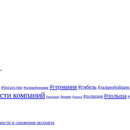
…
#германия
#гибель
#дальнобойщик
#богатство
#великобритания
сти компаний
#польша
#полиция
#
#пожар
#питание
#поиск
мости и снижения экспорта