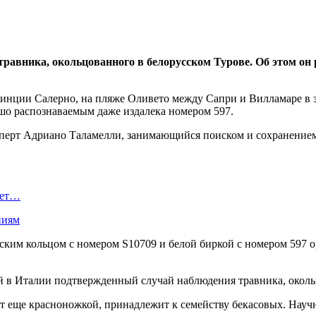
вника, окольцованного в белорусском Турове. Об этом он рас
винции Салерно, на пляже Оливето между Сапри и Вилламаре в з
ошо распознаваемым даже издалека номером 597.
сперт Адриано Таламелли, занимающийся поиском и сохранением
ает…
ниям
еским кольцом с номером S10709 и белой биркой с номером 597
 в Италии подтвержденный случай наблюдения травника, околь
т еще красноножкой, принадлежит к семейству бекасовых. Научное