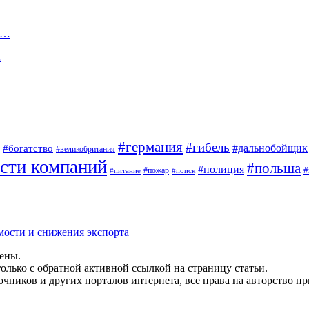
н…
…
#германия
#гибель
#дальнобойщик
#богатство
#великобритания
сти компаний
#польша
#полиция
#
#пожар
#питание
#поиск
мости и снижения экспорта
щены.
олько с обратной активной ссылкой на страницу статьи.
чников и других порталов интернета, все права на авторство п