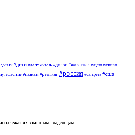
#дети
#дуров
#животное
#долгожитель
#деньги
#индия
#испания
#россия
#сша
#рейтинг
путешествие
#пьяный
#сигарета
ринадлежат их законным владельцам.