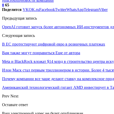
#microsoft
#новости компаний
0
65
Поделится
VK
OK.ru
Facebook
Twitter
WhatsApp
Telegram
Viber
Предыдущая запись
OpenAI готовит запуск более автономных ИИ-инструментов дл
Следующая запись
В ЕС протестируют цифровой евро в розничных платежах
Вам также могут понравиться
Еще от автора
Meta и BlackRock вложат $14 млрд в строительство центра иск
Илон Маск стал первым триллионером в истории. Более 4 тыся
Почему компании все чаще делают ставку на комплексное про
Американский технологический гигант AMD инвестирует в Та
Prev
Next
Оставьте ответ
Ваш электронный адрес не будет опубликован.