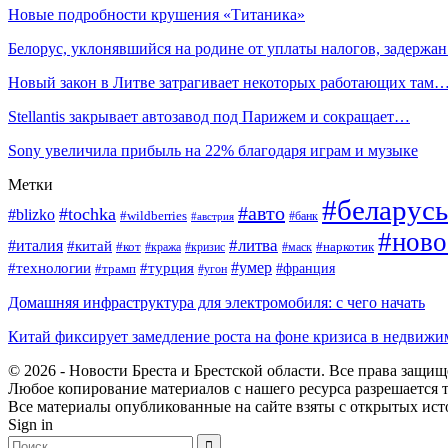
Новые подробности крушения «Титаника»
Белорус, уклонявшийся на родине от уплаты налогов, задержа
Новый закон в Литве затрагивает некоторых работающих там
Stellantis закрывает автозавод под Парижем и сокращает…
Sony увеличила прибыль на 22% благодаря играм и музыке
Метки
#беларусь
#авто
#tochka
#blizko
#wildberries
#банк
#австрия
#ново
#италия
#литва
#китай
#кот
#наркотик
#кража
#кризис
#маск
#умер
#технологии
#турция
#франция
#трамп
#угон
Домашняя инфраструктура для электромобиля: с чего начать
Китай фиксирует замедление роста на фоне кризиса в недвижи
© 2026 - Новости Бреста и Брестской области. Все права защи
Любое копирование материалов с нашего ресурса разрешается т
Все материалы опубликованные на сайте взяты с открытых исто
Sign in