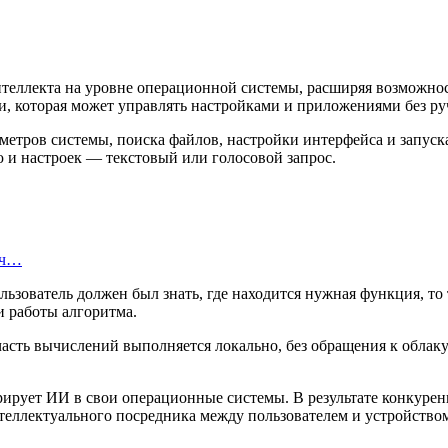
теллекта на уровне операционной системы, расширяя возможнос
и, которая может управлять настройками и приложениями без ру
етров системы, поиска файлов, настройки интерфейса и запуск
 и настроек — текстовый или голосовой запрос.
яч…
льзователь должен был знать, где находится нужная функция, то 
и работы алгоритма.
асть вычислений выполняется локально, без обращения к облаку
рирует ИИ в свои операционные системы. В результате конкуре
теллектуального посредника между пользователем и устройство