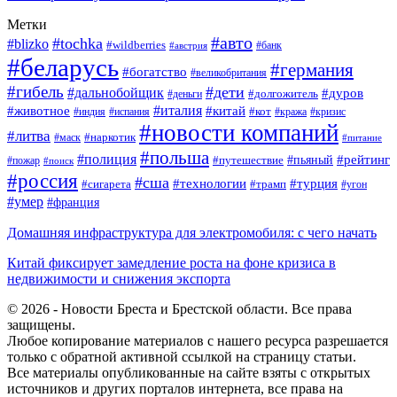
Метки
#авто
#tochka
#blizko
#wildberries
#банк
#австрия
#беларусь
#германия
#богатство
#великобритания
#гибель
#дети
#дальнобойщик
#дуров
#долгожитель
#деньги
#италия
#животное
#китай
#кот
#индия
#испания
#кража
#кризис
#новости компаний
#литва
#наркотик
#маск
#питание
#польша
#полиция
#рейтинг
#путешествие
#пьяный
#пожар
#поиск
#россия
#сша
#технологии
#турция
#сигарета
#трамп
#угон
#умер
#франция
Домашняя инфраструктура для электромобиля: с чего начать
Китай фиксирует замедление роста на фоне кризиса в
недвижимости и снижения экспорта
© 2026 - Новости Бреста и Брестской области. Все права
защищены.
Любое копирование материалов с нашего ресурса разрешается
только с обратной активной ссылкой на страницу статьи.
Все материалы опубликованные на сайте взяты с открытых
источников и других порталов интернета, все права на