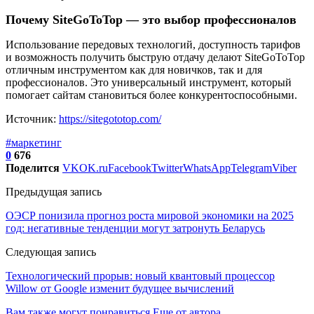
Почему
SiteGoToTop
— это выбор профессионалов
Использование передовых технологий, доступность тарифов
и возможность получить быструю отдачу делают
SiteGoToTop
отличным инструментом как для новичков, так и для
профессионалов.
Это универсальный инструмент, который
помогает сайтам становиться более конкурентоспособными.
Источник:
https://sitegototop.com/
#маркетинг
0
676
Поделится
VK
OK.ru
Facebook
Twitter
WhatsApp
Telegram
Viber
Предыдущая запись
ОЭСР понизила прогноз роста мировой экономики на 2025
год: негативные тенденции могут затронуть Беларусь
Следующая запись
Технологический прорыв: новый квантовый процессор
Willow от Google изменит будущее вычислений
Вам также могут понравиться
Еще от автора