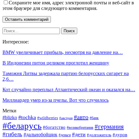
Сохраните мое имя, адрес электронной почты и веб-сайт в
этом браузере для следующего комментария.
Интересное:
BMW увеличивает прибыль, несмотря на давление на…
В Индонезии питон целиком проглотил женщину
Таможня Литвы задержала партию белорусских сигарет на
2,6…
Кот случайно переплыл Атлантический океан и оказался на…
Миллиардер умер из-за пчелы. Вот что случилось
Метки
#авто
#tochka
#blizko
#wildberries
#банк
#австрия
#беларусь
#германия
#богатство
#великобритания
#гибель
#дети
#дальнобойщик
#дуров
#долгожитель
#деньги