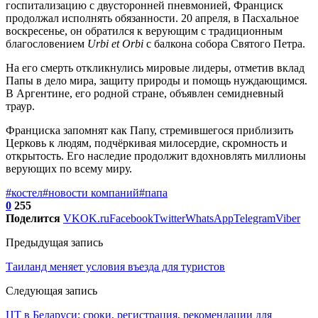
госпитализацию с двусторонней пневмонией, Франциск
продолжал исполнять обязанности. 20 апреля, в Пасхальное
воскресенье, он обратился к верующим с традиционным
благословением
Urbi et Orbi
с балкона собора Святого Петра.
На его смерть откликнулись мировые лидеры, отметив вклад
Папы в дело мира, защиту природы и помощь нуждающимся.
В Аргентине, его родной стране, объявлен семидневный
траур.
Франциска запомнят как Папу, стремившегося приблизить
Церковь к людям, подчёркивая милосердие, скромность и
открытость. Его наследие продолжит вдохновлять миллионы
верующих по всему миру.
#костел
#новости компаний
#папа
0
255
Поделится
VK
OK.ru
Facebook
Twitter
WhatsApp
Telegram
Viber
Предыдущая запись
Таиланд меняет условия въезда для туристов
Следующая запись
ЦТ в Беларуси: сроки, регистрация, рекомендации для