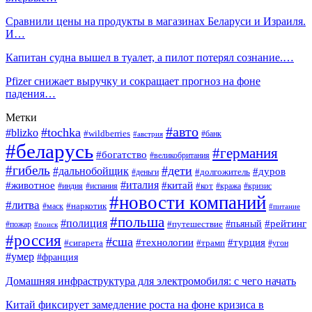
Сравнили цены на продукты в магазинах Беларуси и Израиля.
И…
Капитан судна вышел в туалет, а пилот потерял сознание.…
Pfizer снижает выручку и сокращает прогноз на фоне
падения…
Метки
#авто
#tochka
#blizko
#wildberries
#банк
#австрия
#беларусь
#германия
#богатство
#великобритания
#гибель
#дети
#дальнобойщик
#дуров
#долгожитель
#деньги
#италия
#животное
#китай
#кот
#индия
#испания
#кража
#кризис
#новости компаний
#литва
#наркотик
#маск
#питание
#польша
#полиция
#рейтинг
#путешествие
#пьяный
#пожар
#поиск
#россия
#сша
#технологии
#турция
#сигарета
#трамп
#угон
#умер
#франция
Домашняя инфраструктура для электромобиля: с чего начать
Китай фиксирует замедление роста на фоне кризиса в