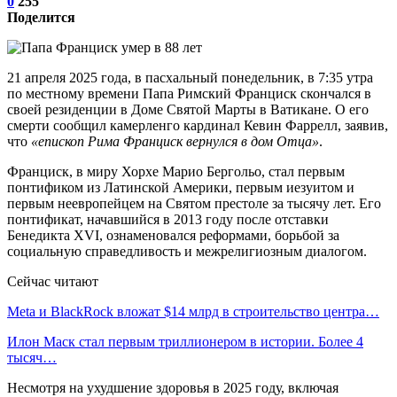
0
255
Поделится
21 апреля 2025 года, в пасхальный понедельник, в 7:35 утра
по местному времени Папа Римский Франциск скончался в
своей резиденции в Доме Святой Марты в Ватикане. О его
смерти сообщил камерленго кардинал Кевин Фаррелл, заявив,
что
«епископ Рима Франциск вернулся в дом Отца»
.
Франциск, в миру Хорхе Марио Бергольо, стал первым
понтификом из Латинской Америки, первым иезуитом и
первым неевропейцем на Святом престоле за тысячу лет. Его
понтификат, начавшийся в 2013 году после отставки
Бенедикта XVI, ознаменовался реформами, борьбой за
социальную справедливость и межрелигиозным диалогом.
Сейчас читают
Meta и BlackRock вложат $14 млрд в строительство центра…
Илон Маск стал первым триллионером в истории. Более 4
тысяч…
Несмотря на ухудшение здоровья в 2025 году, включая