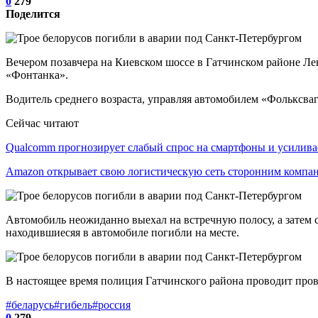
0
279
Поделится
Вечером позавчера на Киевском шоссе в Гатчинском районе Ле
«Фонтанка».
Водитель среднего возраста, управляя автомобилем «Фольксваг
Сейчас читают
Qualcomm прогнозирует слабый спрос на смартфоны и усилив
Amazon открывает свою логистическую сеть сторонним компа
Автомобиль неожиданно выехал на встречную полосу, а затем с
находившиесяя в автомобиле погибли на месте.
В настоящее время полиция Гатчинского района проводит пров
#беларусь
#гибель
#россия
0
279