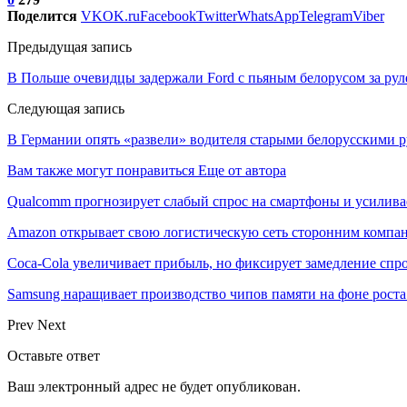
Поделится
VK
OK.ru
Facebook
Twitter
WhatsApp
Telegram
Viber
Предыдущая запись
В Польше очевидцы задержали Ford c пьяным белорусом за рул
Следующая запись
В Германии опять «развели» водителя старыми белорусскими 
Вам также могут понравиться
Еще от автора
Qualcomm прогнозирует слабый спрос на смартфоны и усилива
Amazon открывает свою логистическую сеть сторонним компа
Coca-Cola увеличивает прибыль, но фиксирует замедление спр
Samsung наращивает производство чипов памяти на фоне роста
Prev
Next
Оставьте ответ
Ваш электронный адрес не будет опубликован.