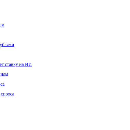
ем
рублями
ет ставку на ИИ
ниям
оса
 спроса