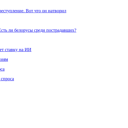
реступление. Вот что он натворил
Есть ли белорусы среди пострадавших?
ет ставку на ИИ
ниям
оса
 спроса