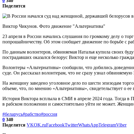
0
340
Поделится
Виктор Чикунов. Фото движение "Альтернатива"
23 апреля в России начались слушания по громкому делу о тор
попрошайничеству. Об этом сообщает движение по борьбе с ра
По данным волонтеров, обвиняемая Наталья купила своих буду
пострадавших оказался белорус Виктор и еще несколько гражда
Волонтеры «Альтернативы» сообщили, что добились доведения д
суде. Он рассказал волонтерам, что не сразу узнал обвиняемую
На женщину заведено уголовное дело по шести эпизодам торго
объеме, что, по мнению «Альтернативы», свидетельствует о ее 
История Виктора всплыла в СМИ в апреле 2024 года. Тогда в 
в рабском положении и самостоятельно уйти не может. Женщин
#беларусь
#рабство
#россия
0
340
Поделится
VK
OK.ru
Facebook
Twitter
WhatsApp
Telegram
Viber