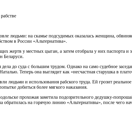
говле людьми: на скамье подсудимых оказалась женщина, обвиня
бством в России «Альтернатива».
щих жертв у местных цыган, а затем отобрала у них паспорта и
н Беларуси.
ела до суда с большим трудом. Однако на само судебное заседан
 Наталью. Теперь она выглядит как «несчастная старушка в плато
вли людьми и использования рабского труда. Ей грозит реально
попытке добиться более мягкого наказания.
Подольске прохожая заметила подозрительного дедушку-попрошай
а обратилась на горячую линию «Альтернативы», после чего нач