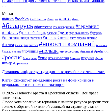
С завтрашнего дня Латвия может конфисковать автомобили,
…
Метки
#авто
#tochka
#blizko
#wildberries
#банк
#австрия
#беларусь
#германия
#богатство
#великобритания
#гибель
#дети
#дальнобойщик
#дуров
#долгожитель
#деньги
#италия
#животное
#китай
#кот
#индия
#испания
#кража
#кризис
#новости компаний
#литва
#наркотик
#маск
#питание
#польша
#полиция
#рейтинг
#путешествие
#пьяный
#пожар
#поиск
#россия
#сша
#технологии
#турция
#сигарета
#трамп
#угон
#умер
#франция
Домашняя инфраструктура для электромобиля: с чего начать
Китай фиксирует замедление роста на фоне кризиса в
недвижимости и снижения экспорта
© 2026 - Новости Бреста и Брестской области. Все права
защищены.
Любое копирование материалов с нашего ресурса разрешается
только с обратной активной ссылкой на страницу статьи.
Все материалы опубликованные на сайте взяты с открытых