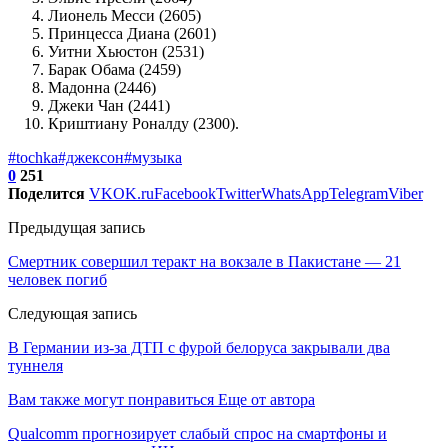
Лионель Месси (2605)
Принцесса Диана (2601)
Уитни Хьюстон (2531)
Барак Обама (2459)
Мадонна (2446)
Джеки Чан (2441)
Криштиану Роналду (2300).
#tochka
#джексон
#музыка
0
251
Поделится
VK
OK.ru
Facebook
Twitter
WhatsApp
Telegram
Viber
Предыдущая запись
Смертник совершил теракт на вокзале в Пакистане — 21
человек погиб
Следующая запись
В Германии из-за ДТП с фурой белоруса закрывали два
туннеля
Вам также могут понравиться
Еще от автора
Qualcomm прогнозирует слабый спрос на смартфоны и