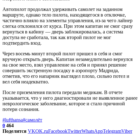
Автопилот продолжал удерживать самолет на заданном
маршруте, однако тело пилота, находящегося в отключке,
частично влияло на элементы управления, из-за чего лайнер
слегка отклонился от курса. При этом капитан не смог сразу
вернуться в кабину — дверь заблокировалась, а система
доступа не сработала, так как второй пилот не мог
подтвердить вход.
Через восемь минут второй пилот пришел в себя и смог
вручную открыть дверь. Капитан незамедлительно вернулся
на свое место, взял управление на себя и принял решение
совершить экстренную посадку в аэропорту Мадрида,
отметив, что его напарник выглядел плохо, сильно потел и
вел себя неадекватно.
После приземления пилота передали медикам. В отчете
указывается, что у него диагностировали не выявленное ранее
неврологическое заболевание, которое и стало причиной
потери сознания.
#lufthansa
#самолёт
0
464
Поделится
VK
OK.ru
Facebook
Twitter
WhatsApp
Telegram
Viber