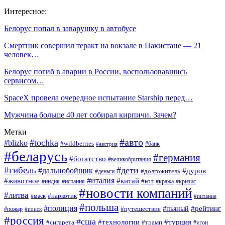
Интересное:
Белорус попал в заварушку в автобусе
Смертник совершил теракт на вокзале в Пакистане — 21
человек…
Белорус погиб в аварии в России, воспользовавшись
сервисом…
SpaceX провела очередное испытание Starship перед…
Мужчина больше 40 лет собирал кирпичи. Зачем?
Метки
#авто
#tochka
#blizko
#wildberries
#банк
#австрия
#беларусь
#германия
#богатство
#великобритания
#гибель
#дети
#дальнобойщик
#дуров
#долгожитель
#деньги
#италия
#животное
#китай
#кот
#индия
#испания
#кража
#кризис
#новости компаний
#литва
#наркотик
#маск
#питание
#польша
#полиция
#рейтинг
#путешествие
#пьяный
#пожар
#поиск
#россия
#сша
#технологии
#турция
#сигарета
#трамп
#угон