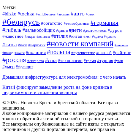
Метки
#авто
#tochka
#blizko
#wildberries
#банк
#австрия
#беларусь
#германия
#богатство
#великобритания
#гибель
#дети
#дальнобойщик
#дуров
#долгожитель
#деньги
#италия
#животное
#китай
#кот
#индия
#испания
#кража
#кризис
#новости компаний
#литва
#наркотик
#маск
#питание
#польша
#полиция
#рейтинг
#путешествие
#пьяный
#пожар
#поиск
#россия
#сша
#технологии
#турция
#сигарета
#трамп
#угон
#умер
#франция
Домашняя инфраструктура для электромобиля: с чего начать
Китай фиксирует замедление роста на фоне кризиса в
недвижимости и снижения экспорта
© 2026 - Новости Бреста и Брестской области. Все права
защищены.
Любое копирование материалов с нашего ресурса разрешается
только с обратной активной ссылкой на страницу статьи.
Все материалы опубликованные на сайте взяты с открытых
источников и других порталов интернета, все права на