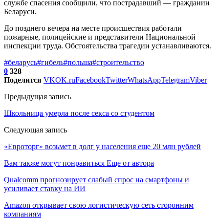
службе спасения сообщили, что пострадавший — гражданин
Беларуси.
До позднего вечера на месте происшествия работали
пожарные, полицейские и представители Национальной
инспекции труда. Обстоятельства трагедии устанавливаются.
#беларусь
#гибель
#польша
#строительство
0
328
Поделится
VK
OK.ru
Facebook
Twitter
WhatsApp
Telegram
Viber
Предыдущая запись
Школьница умерла после секса со студентом
Следующая запись
«Евроторг» возьмет в долг у населения еще 20 млн рублей
Вам также могут понравиться
Еще от автора
Qualcomm прогнозирует слабый спрос на смартфоны и
усиливает ставку на ИИ
Amazon открывает свою логистическую сеть сторонним
компаниям