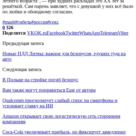
летнего возраста", — при худших раскладах это ХХ лет за
решёткой. Сам парень заявляет, что с девушкой у них всё было
по любви и обоюдному согласию.
#mash
#гибель
#россия
#секс
0
326
Поделится
VK
OK.ru
Facebook
Twitter
WhatsApp
Telegram
Viber
Предыдущая запись
Новые ПДД Литвы: важное для белорусов, едущих туда на
авто
Следующая запись
В Польше на стройке погиб белорус
Вам также могут понравиться
Еще от автора
Qualcomm прогнозирует слабый спрос на смартфоны и
усиливает ставку на ИИ
Amazon открывает свою логистическую сеть сторонним
компаниям
Coca-Cola увеличивает прибыль, но фиксирует замедление