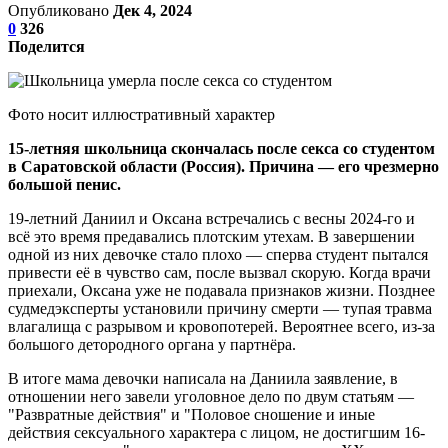
Опубликовано
Дек 4, 2024
0
326
Поделится
Фото носит иллюстративный характер
15-летняя школьница скончалась после секса со студентом
в Саратовской области (Россия). Причина — его чрезмерно
большой пенис.
19-летний Даниил и Оксана встречались с весны 2024-го и
всё это время предавались плотским утехам. В завершении
одной из них девочке стало плохо — сперва студент пытался
привести её в чувство сам, после вызвал скорую. Когда врачи
приехали, Оксана уже не подавала признаков жизни. Позднее
судмедэксперты установили причину смерти — тупая травма
влагалища с разрывом и кровопотерей. Вероятнее всего, из-за
большого детородного органа у партнёра.
В итоге мама девочки написала на Даниила заявление, в
отношении него завели уголовное дело по двум статьям —
"Развратные действия" и "Половое сношение и иные
действия сексуального характера с лицом, не достигшим 16-