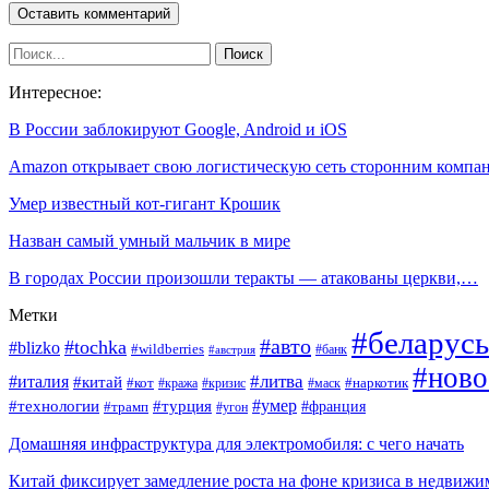
Интересное:
В России заблокируют Google, Android и iOS
Amazon открывает свою логистическую сеть сторонним компа
Умер известный кот-гигант Крошик
Назван самый умный мальчик в мире
В городах России произошли теракты — атакованы церкви,…
Метки
#беларусь
#авто
#tochka
#blizko
#wildberries
#банк
#австрия
#ново
#италия
#литва
#китай
#кот
#наркотик
#кража
#кризис
#маск
#умер
#технологии
#турция
#франция
#трамп
#угон
Домашняя инфраструктура для электромобиля: с чего начать
Китай фиксирует замедление роста на фоне кризиса в недвижи