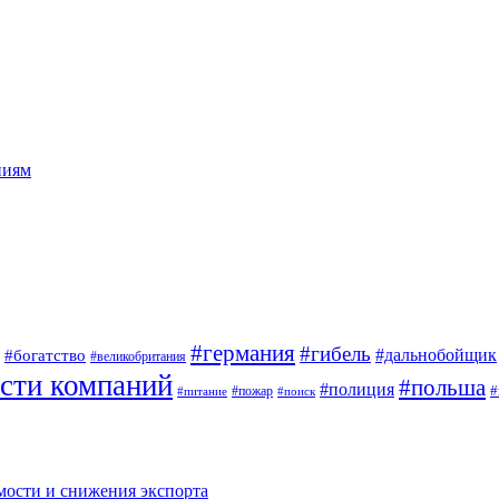
ниям
#германия
#гибель
#дальнобойщик
#богатство
#великобритания
сти компаний
#польша
#полиция
#
#пожар
#питание
#поиск
мости и снижения экспорта