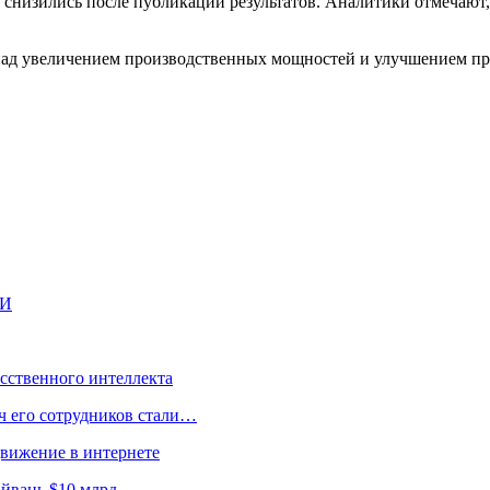
 снизились после публикации результатов. Аналитики отмечают, 
 над увеличением производственных мощностей и улучшением пр
ИИ
усственного интеллекта
ч его сотрудников стали…
движение в интернете
йвань $10 млрд