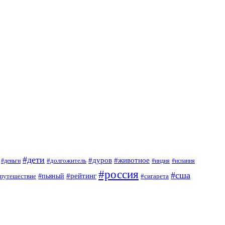
#дети
#дуров
#животное
#долгожитель
#деньги
#индия
#испания
#россия
#сша
#рейтинг
путешествие
#пьяный
#сигарета