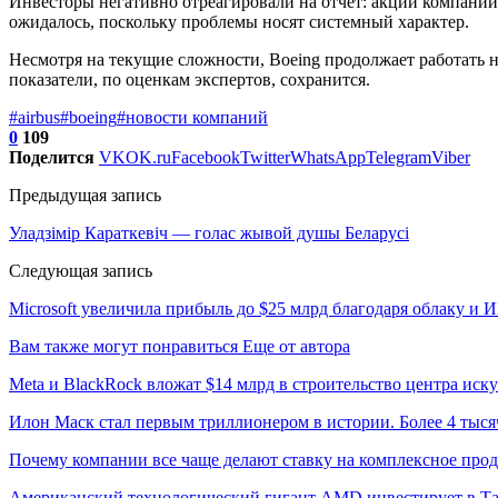
Инвесторы негативно отреагировали на отчёт: акции компании
ожидалось, поскольку проблемы носят системный характер.
Несмотря на текущие сложности, Boeing продолжает работать
показатели, по оценкам экспертов, сохранится.
#airbus
#boeing
#новости компаний
0
109
Поделится
VK
OK.ru
Facebook
Twitter
WhatsApp
Telegram
Viber
Предыдущая запись
Уладзімір Караткевіч — голас жывой душы Беларусі
Следующая запись
Microsoft увеличила прибыль до $25 млрд благодаря облаку и 
Вам также могут понравиться
Еще от автора
Meta и BlackRock вложат $14 млрд в строительство центра иск
Илон Маск стал первым триллионером в истории. Более 4 тыся
Почему компании все чаще делают ставку на комплексное про
Американский технологический гигант AMD инвестирует в Та