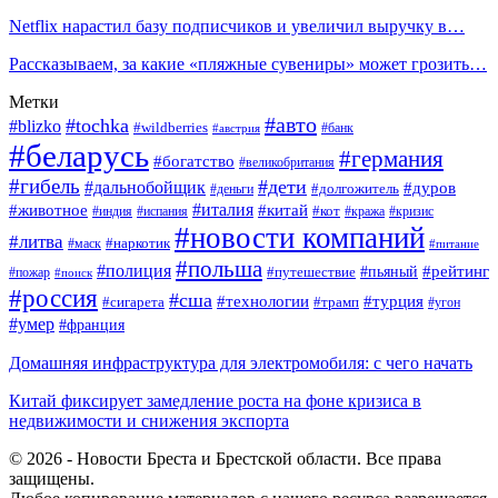
Netflix нарастил базу подписчиков и увеличил выручку в…
Рассказываем, за какие «пляжные сувениры» может грозить…
Метки
#авто
#tochka
#blizko
#wildberries
#банк
#австрия
#беларусь
#германия
#богатство
#великобритания
#гибель
#дети
#дальнобойщик
#дуров
#долгожитель
#деньги
#италия
#животное
#китай
#кот
#индия
#испания
#кража
#кризис
#новости компаний
#литва
#наркотик
#маск
#питание
#польша
#полиция
#рейтинг
#путешествие
#пьяный
#пожар
#поиск
#россия
#сша
#технологии
#турция
#сигарета
#трамп
#угон
#умер
#франция
Домашняя инфраструктура для электромобиля: с чего начать
Китай фиксирует замедление роста на фоне кризиса в
недвижимости и снижения экспорта
© 2026 - Новости Бреста и Брестской области. Все права
защищены.