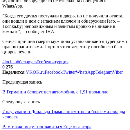
мужчины: белорус долго не отвечал на сообщения в
WhatsApp.
"Когда его друзья постучали в дверь, но не получили ответа,
они вошли в дом с запасным ключом и обнаружили [его. –
Tochka.by] неподвижным и залитым кровью на диване в
комнате", – сообщает IHA.
Сейчас причина смерти мужчины устанавливается турецкими
правоохранителями. Портал уточняет, что у погибшего был
цирроз печени.
#tochka
#беларусь
#гибель
#турция
0
276
Поделится
VK
OK.ru
Facebook
Twitter
WhatsApp
Telegram
Viber
Предыдущая запись
В Германии белорус вел автомобиль с 1,91 промилле
Следующая запись
Инаугурацию Дональда Трампа посмотрели более миллиарда
человек
Вам также могут понравиться
Еще от автора