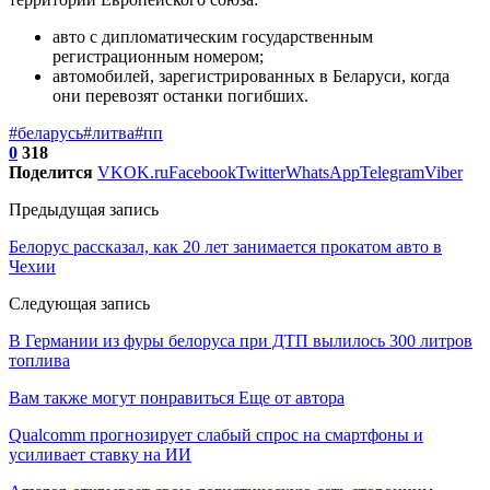
авто с дипломатическим государственным
регистрационным номером;
автомобилей, зарегистрированных в Беларуси, когда
они перевозят останки погибших.
#беларусь
#литва
#пп
0
318
Поделится
VK
OK.ru
Facebook
Twitter
WhatsApp
Telegram
Viber
Предыдущая запись
Белорус рассказал, как 20 лет занимается прокатом авто в
Чехии
Следующая запись
В Германии из фуры белоруса при ДТП вылилось 300 литров
топлива
Вам также могут понравиться
Еще от автора
Qualcomm прогнозирует слабый спрос на смартфоны и
усиливает ставку на ИИ