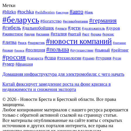
Метки
#авто
#tochka
#blizko
#wildberries
#банк
#австрия
#беларусь
#германия
#богатство
#великобритания
#гибель
#дети
#дальнобойщик
#дуров
#долгожитель
#деньги
#италия
#животное
#китай
#кот
#индия
#испания
#кража
#кризис
#новости компаний
#литва
#наркотик
#маск
#питание
#польша
#полиция
#рейтинг
#путешествие
#пьяный
#пожар
#поиск
#россия
#сша
#технологии
#турция
#сигарета
#трамп
#угон
#умер
#франция
Домашняя инфраструктура для электромобиля: с чего начать
Китай фиксирует замедление роста на фоне кризиса в
недвижимости и снижения экспорта
© 2026 - Новости Бреста и Брестской области. Все права
защищены.
Любое копирование материалов с нашего ресурса разрешается
только с обратной активной ссылкой на страницу статьи.
Все материалы опубликованные на сайте взяты с открытых
источников и других порталов интернета, все права на
авторство принадлежат их законным владельцам.