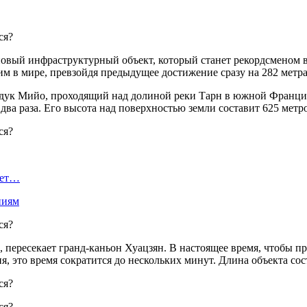
овый инфраструктурный объект, который станет рекордсменом в 
м в мире, превзойдя предыдущее достижение сразу на 282 метра
адук Мийо, проходящий над долиной реки Тарн в южной Франции
ва раза. Его высота над поверхностью земли составит 625 метр
ает…
ниям
а, пересекает гранд-каньон Хуацзян. В настоящее время, чтобы 
я, это время сократится до нескольких минут. Длина объекта со