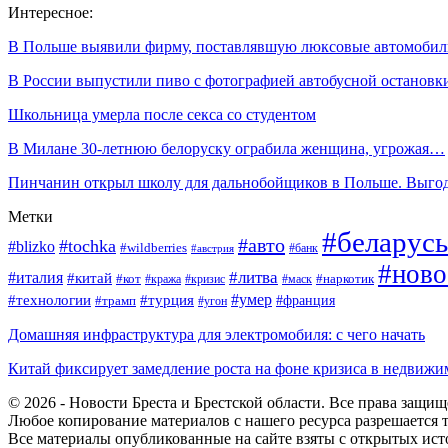
Интересное:
В Польше выявили фирму, поставлявшую люксовые автомоби
В России выпустили пиво с фотографией автобусной останов
Школьница умерла после секса со студентом
В Милане 30-летнюю белоруску ограбила женщина, угрожая…
Пинчанин открыл школу для дальнобойщиков в Польше. Выго
Метки
#беларусь
#авто
#tochka
#blizko
#wildberries
#банк
#австрия
#ново
#италия
#литва
#китай
#кот
#наркотик
#кража
#кризис
#маск
#умер
#технологии
#турция
#франция
#трамп
#угон
Домашняя инфраструктура для электромобиля: с чего начать
Китай фиксирует замедление роста на фоне кризиса в недвижи
© 2026 - Новости Бреста и Брестской области. Все права защи
Любое копирование материалов с нашего ресурса разрешается т
Все материалы опубликованные на сайте взяты с открытых исто