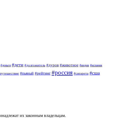
#дети
#дуров
#животное
#долгожитель
#деньги
#индия
#испания
#россия
#сша
#рейтинг
путешествие
#пьяный
#сигарета
ринадлежат их законным владельцам.