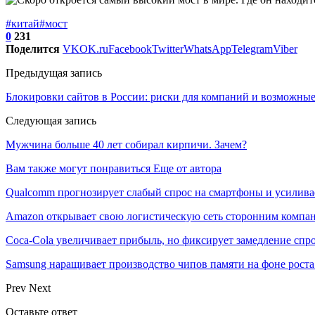
#китай
#мост
0
231
Поделится
VK
OK.ru
Facebook
Twitter
WhatsApp
Telegram
Viber
Предыдущая запись
Блокировки сайтов в России: риски для компаний и возможны
Следующая запись
Мужчина больше 40 лет собирал кирпичи. Зачем?
Вам также могут понравиться
Еще от автора
Qualcomm прогнозирует слабый спрос на смартфоны и усилива
Amazon открывает свою логистическую сеть сторонним компа
Coca-Cola увеличивает прибыль, но фиксирует замедление спр
Samsung наращивает производство чипов памяти на фоне роста
Prev
Next
Оставьте ответ