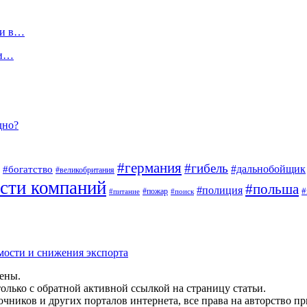
ли в…
ки…
дно?
#германия
#гибель
#дальнобойщик
#богатство
#великобритания
сти компаний
#польша
#полиция
#
#пожар
#питание
#поиск
мости и снижения экспорта
щены.
олько с обратной активной ссылкой на страницу статьи.
чников и других порталов интернета, все права на авторство п