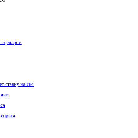
е сценарии
ет ставку на ИИ
ниям
оса
 спроса