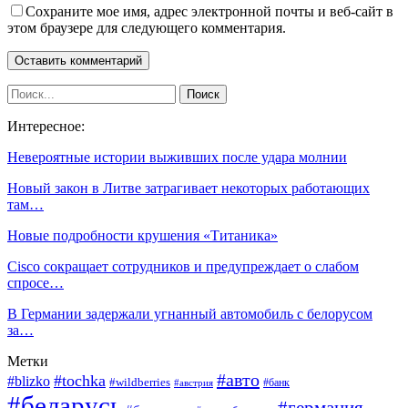
Сохраните мое имя, адрес электронной почты и веб-сайт в
этом браузере для следующего комментария.
Интересное:
Невероятные истории выживших после удара молнии
Новый закон в Литве затрагивает некоторых работающих
там…
Новые подробности крушения «Титаника»
Cisco сокращает сотрудников и предупреждает о слабом
спросе…
В Германии задержали угнанный автомобиль с белорусом
за…
Метки
#авто
#tochka
#blizko
#wildberries
#банк
#австрия
#беларусь
#германия