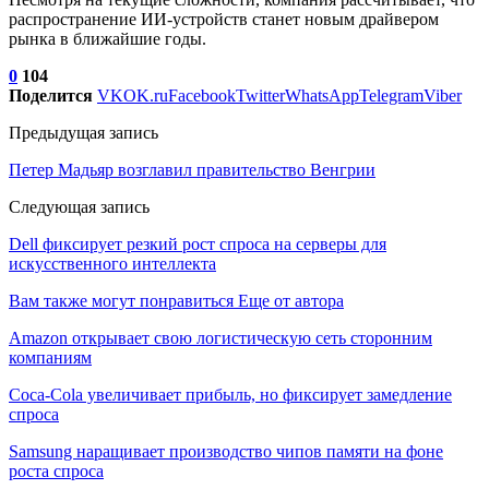
распространение ИИ-устройств станет новым драйвером
рынка в ближайшие годы.
0
104
Поделится
VK
OK.ru
Facebook
Twitter
WhatsApp
Telegram
Viber
Предыдущая запись
Петер Мадьяр возглавил правительство Венгрии
Следующая запись
Dell фиксирует резкий рост спроса на серверы для
искусственного интеллекта
Вам также могут понравиться
Еще от автора
Amazon открывает свою логистическую сеть сторонним
компаниям
Coca-Cola увеличивает прибыль, но фиксирует замедление
спроса
Samsung наращивает производство чипов памяти на фоне
роста спроса