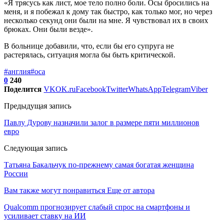
«Я трясусь как лист, мое тело полно боли. Осы бросились на
меня, и я побежал к дому так быстро, как только мог, но через
несколько секунд они были на мне. Я чувствовал их в своих
брюках. Они были везде».
В больнице добавили, что, если бы его супруга не
растерялась, ситуация могла бы быть критической.
#англия
#оса
0
240
Поделится
VK
OK.ru
Facebook
Twitter
WhatsApp
Telegram
Viber
Предыдущая запись
Павлу Дурову назначили залог в размере пяти миллионов
евро
Следующая запись
Татьяна Бакальчук по-прежнему самая богатая женщина
России
Вам также могут понравиться
Еще от автора
Qualcomm прогнозирует слабый спрос на смартфоны и
усиливает ставку на ИИ