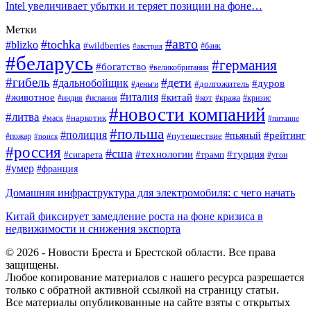
Intel увеличивает убытки и теряет позиции на фоне…
Метки
#авто
#tochka
#blizko
#wildberries
#банк
#австрия
#беларусь
#германия
#богатство
#великобритания
#гибель
#дети
#дальнобойщик
#дуров
#долгожитель
#деньги
#италия
#животное
#китай
#кот
#индия
#испания
#кража
#кризис
#новости компаний
#литва
#наркотик
#маск
#питание
#польша
#полиция
#рейтинг
#путешествие
#пьяный
#пожар
#поиск
#россия
#сша
#технологии
#турция
#сигарета
#трамп
#угон
#умер
#франция
Домашняя инфраструктура для электромобиля: с чего начать
Китай фиксирует замедление роста на фоне кризиса в
недвижимости и снижения экспорта
© 2026 - Новости Бреста и Брестской области. Все права
защищены.
Любое копирование материалов с нашего ресурса разрешается
только с обратной активной ссылкой на страницу статьи.
Все материалы опубликованные на сайте взяты с открытых