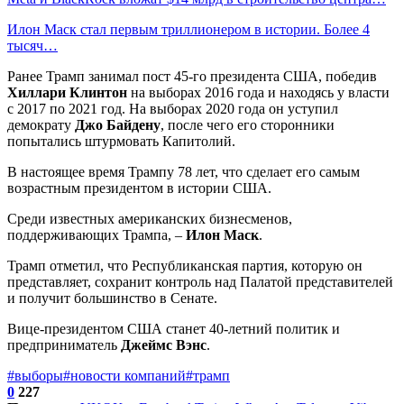
Илон Маск стал первым триллионером в истории. Более 4
тысяч…
Ранее Трамп занимал пост 45-го президента США, победив
Хиллари Клинтон
на выборах 2016 года и находясь у власти
с 2017 по 2021 год. На выборах 2020 года он уступил
демократу
Джо Байдену
, после чего его сторонники
попытались штурмовать Капитолий.
В настоящее время Трампу 78 лет, что сделает его самым
возрастным президентом в истории США.
Среди известных американских бизнесменов,
поддерживающих Трампа, –
Илон Маск
.
Трамп отметил, что Республиканская партия, которую он
представляет, сохранит контроль над Палатой представителей
и получит большинство в Сенате.
Вице-президентом США станет 40-летний политик и
предприниматель
Джеймс Вэнс
.
#выборы
#новости компаний
#трамп
0
227