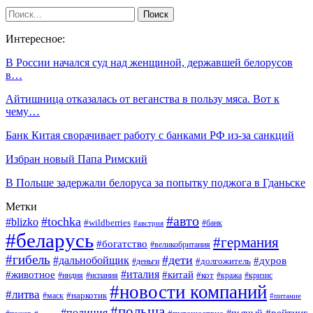
Интересное:
В России начался суд над женщиной, державшей белорусов
в…
Айтишница отказалась от веганства в пользу мяса. Вот к
чему…
Банк Китая сворачивает работу с банками РФ из-за санкций
Избран новый Папа Римский
В Польше задержали белоруса за попытку поджога в Гданьске
Метки
#авто
#tochka
#blizko
#wildberries
#банк
#австрия
#беларусь
#германия
#богатство
#великобритания
#гибель
#дети
#дальнобойщик
#дуров
#долгожитель
#деньги
#италия
#животное
#китай
#кот
#индия
#испания
#кража
#кризис
#новости компаний
#литва
#наркотик
#маск
#питание
#польша
#полиция
#рейтинг