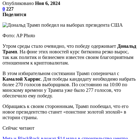
Опубликовано
Ноя 6, 2024
0
227
Поделится
Фото: AP Photo
Утром среды стало очевидно, что победу одерживает
Дональд
Трамп
. На фоне этих новостей курс биткоина резко вырос,
так как политик и бизнесмен известен своим благоприятным
отношением к криптовалютам.
В этом избирательном состязании Трамп соперничал с
Камалой Харрис
. Для победы кандидату необходимо набрать
более 270 голосов выборщиков. По состоянию на 10:00 по
минскому времени у Трампа уже было 277 голосов, что
обеспечило ему победу.
Обращаясь к своим сторонникам, Трамп пообещал, что его
новое президентство станет «поистине золотой эпохой» в
истории страны.
Сейчас читают
Meta и BlackRock вложат $14 млрд в строительство центра…