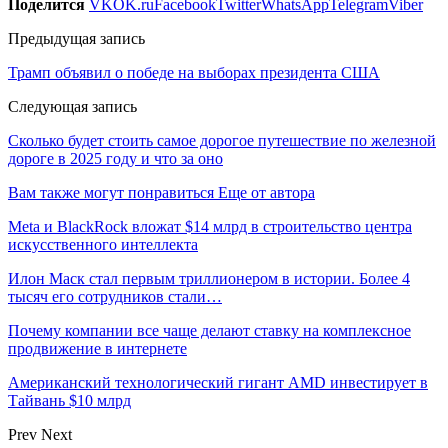
Поделится
VK
OK.ru
Facebook
Twitter
WhatsApp
Telegram
Viber
Предыдущая запись
Трамп объявил о победе на выборах президента США
Следующая запись
Сколько будет стоить самое дорогое путешествие по железной
дороге в 2025 году и что за оно
Вам также могут понравиться
Еще от автора
Meta и BlackRock вложат $14 млрд в строительство центра
искусственного интеллекта
Илон Маск стал первым триллионером в истории. Более 4
тысяч его сотрудников стали…
Почему компании все чаще делают ставку на комплексное
продвижение в интернете
Американский технологический гигант AMD инвестирует в
Тайвань $10 млрд
Prev
Next