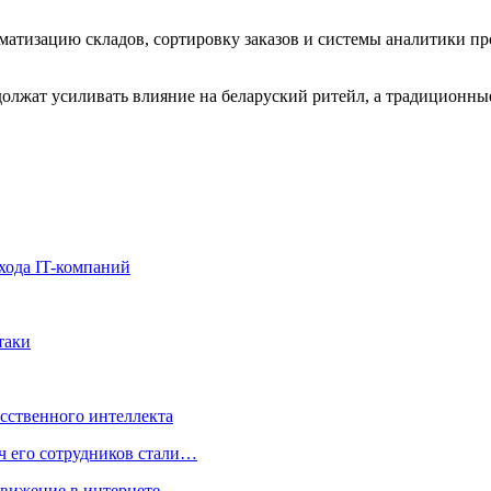
матизацию складов, сортировку заказов и системы аналитики пр
лжат усиливать влияние на беларуский ритейл, а традиционные
хода IT-компаний
таки
усственного интеллекта
ч его сотрудников стали…
движение в интернете