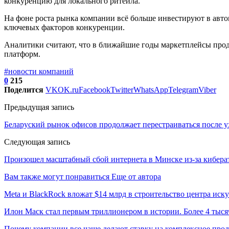
конкуренцию для локального ритейла.
На фоне роста рынка компании всё больше инвестируют в авто
ключевых факторов конкуренции.
Аналитики считают, что в ближайшие годы маркетплейсы продо
платформ.
#новости компаний
0
215
Поделится
VK
OK.ru
Facebook
Twitter
WhatsApp
Telegram
Viber
Предыдущая запись
Беларуский рынок офисов продолжает перестраиваться после у
Следующая запись
Произошел масштабный сбой интернета в Минске из-за кибера
Вам также могут понравиться
Еще от автора
Meta и BlackRock вложат $14 млрд в строительство центра иск
Илон Маск стал первым триллионером в истории. Более 4 тыся
Почему компании все чаще делают ставку на комплексное про