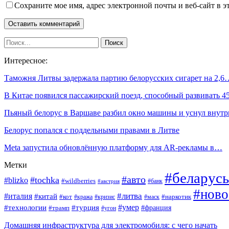
Сохраните мое имя, адрес электронной почты и веб-сайт в э
Интересное:
Таможня Литвы задержала партию белорусских сигарет на 2,6
В Китае появился пассажирский поезд, способный развивать 
Пьяный белорус в Варшаве разбил окно машины и уснул внутр
Белорус попался с поддельными правами в Литве
Meta запустила обновлённую платформу для AR-рекламы в…
Метки
#беларусь
#авто
#tochka
#blizko
#wildberries
#банк
#австрия
#ново
#италия
#литва
#китай
#кот
#наркотик
#кража
#кризис
#маск
#умер
#технологии
#турция
#франция
#трамп
#угон
Домашняя инфраструктура для электромобиля: с чего начать