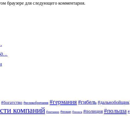
том браузере для следующего комментария.
…
450…
и
#германия
#гибель
#дальнобойщик
#богатство
#великобритания
сти компаний
#польша
#полиция
#
#пожар
#питание
#поиск