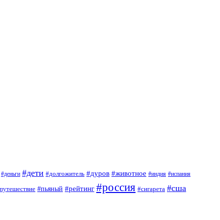
#дети
#дуров
#животное
#долгожитель
#деньги
#индия
#испания
#россия
#сша
#рейтинг
путешествие
#пьяный
#сигарета