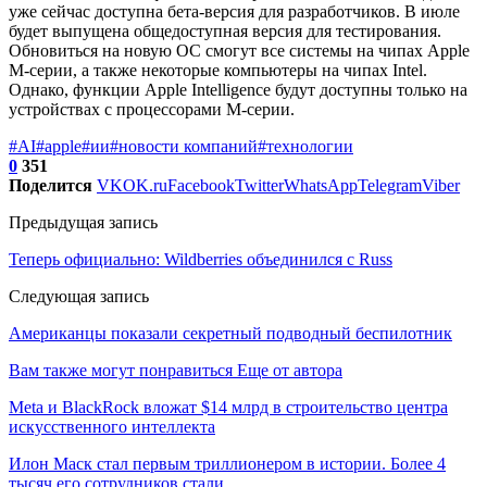
уже сейчас доступна бета-версия для разработчиков. В июле
будет выпущена общедоступная версия для тестирования.
Обновиться на новую ОС смогут все системы на чипах Apple
M-серии, а также некоторые компьютеры на чипах Intel.
Однако, функции Apple Intelligence будут доступны только на
устройствах с процессорами M-серии.
#AI
#apple
#ии
#новости компаний
#технологии
0
351
Поделится
VK
OK.ru
Facebook
Twitter
WhatsApp
Telegram
Viber
Предыдущая запись
Теперь официально: Wildberries объединился с Russ
Следующая запись
Американцы показали секретный подводный беспилотник
Вам также могут понравиться
Еще от автора
Meta и BlackRock вложат $14 млрд в строительство центра
искусственного интеллекта
Илон Маск стал первым триллионером в истории. Более 4
тысяч его сотрудников стали…