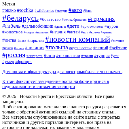
Метки
#авто
#tochka
#blizko
#wildberries
#банк
#австрия
#беларусь
#германия
#богатство
#великобритания
#гибель
#дети
#дальнобойщик
#дуров
#долгожитель
#деньги
#италия
#животное
#китай
#кот
#индия
#испания
#кража
#кризис
#новости компаний
#литва
#наркотик
#маск
#питание
#польша
#полиция
#рейтинг
#путешествие
#пьяный
#пожар
#поиск
#россия
#сша
#технологии
#турция
#сигарета
#трамп
#угон
#умер
#франция
Домашняя инфраструктура для электромобиля: с чего начать
Китай фиксирует замедление роста на фоне кризиса в
недвижимости и снижения экспорта
© 2026 - Новости Бреста и Брестской области. Все права
защищены.
Любое копирование материалов с нашего ресурса разрешается
только с обратной активной ссылкой на страницу статьи.
Все материалы опубликованные на сайте взяты с открытых
источников и других порталов интернета, все права на
авторство принадлежат их законным владельцам.