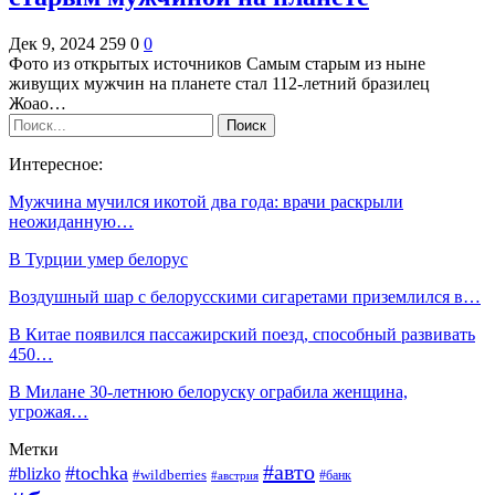
Дек 9, 2024
259
0
0
Фото из открытых источников Самым старым из ныне
живущих мужчин на планете стал 112-летний бразилец
Жоао…
Интересное:
Мужчина мучился икотой два года: врачи раскрыли
неожиданную…
В Турции умер белорус
Воздушный шар с белорусскими сигаретами приземлился в…
В Китае появился пассажирский поезд, способный развивать
450…
В Милане 30-летнюю белоруску ограбила женщина,
угрожая…
Метки
#авто
#tochka
#blizko
#wildberries
#банк
#австрия